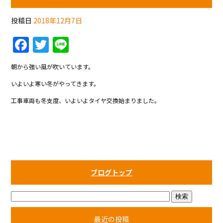
o
o
投稿日
2018年12月7日
k
F
T
Li
a
w
n
朝から強い風が吹いています。
c
itt
e
いよいよ寒い冬がやってきます。
e
er
工事車両も冬支度、いよいよタイヤ交換始まりました。
b
o
o
k
ブログトップ
最近の投稿