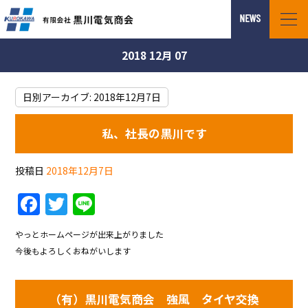
2018 12月 07
日別アーカイブ:
2018年12月7日
私、社長の黒川です
投稿日
2018年12月7日
F
T
Li
a
w
n
やっとホームページが出来上がりました
c
itt
e
今後もよろしくおねがいします
e
er
b
（有）黒川電気商会 強風 タイヤ交換