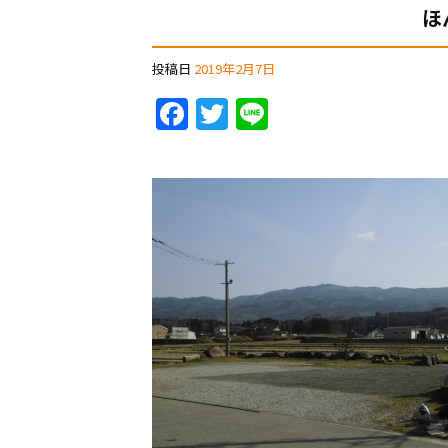
ほ
投稿日
2019年2月7日
F
T
Li
a
w
n
c
itt
e
e
er
b
o
o
k