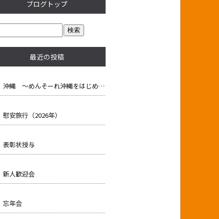
ブログトップ
最近の投稿
沖縄 ～めんそーれ沖縄をはじめました！～ （1日目 2月27日）
慰安旅行（2026年）
表彰状授与
新人歓迎会
忘年会