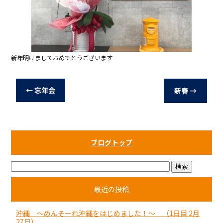
o
k
新年明けましておめでとうございます
←
忘年会
新春
→
ブログトップ
最近の投稿
沖縄 ～めんそーれ沖縄をはじめました！～ （1日目 2月
27日）