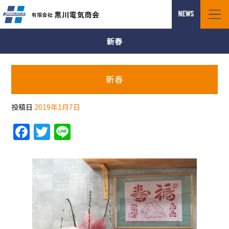
新春
新春
投稿日
2019年1月7日
F
T
Li
a
w
n
c
itt
e
e
er
b
o